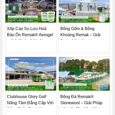
Xốp Cao Su Lưu Hoá
Bông Gốm & Bông
Bảo Ôn Remak® Aerogel
Khoáng Remak – Giải
– Giải Pháp Số 1 Cho
Pháp Số 1 Cho Hạng
Hệ...
Mục Bọc Cơ...
Clubhouse Glory Golf
Bông Đá Remak®
Nâng Tầm Đẳng Cấp Với
Stonewool – Giải Pháp
Bông Thủy Tinh Mặt
Vật Liệu Tin Cậy Số 1