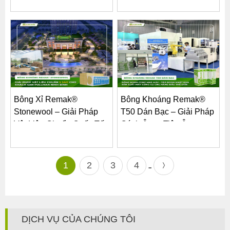
Bạc...
Cho...
Bông Xỉ Remak®
Bông Khoáng Remak®
Stonewool – Giải Pháp
T50 Dán Bạc – Giải Pháp
Vật Liệu Chuẩn Quốc Tế
Cách Âm – Tiêu Âm –...
Cho...
1
2
3
4
..
DỊCH VỤ CỦA CHÚNG TÔI