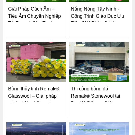
Giải Pháp Cách Âm –
Nắng Nóng Tây Ninh -
Tiêu Âm Chuyên Nghiệp
Công Trình Giáo Dục Ưu
Từ Remak Cho Trường
Tiên Giải Pháp Cách...
Học...
Bông thủy tinh Remak®
Thi công bông đá
Glasswool – Giải pháp
Remak® Stonewool tại
cách nhiệt chống nóng...
Bar Hà Đông – Giải
pháp...