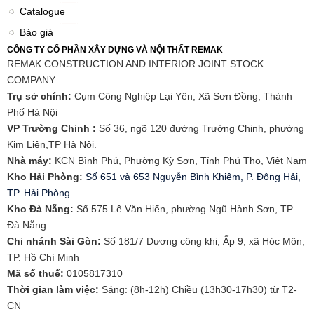
Catalogue
Báo giá
CÔNG TY CỔ PHẦN XÂY DỰNG VÀ NỘI THẤT REMAK
REMAK CONSTRUCTION AND INTERIOR JOINT STOCK
COMPANY
Trụ sở chính:
Cụm Công Nghiệp Lại Yên, Xã Sơn Đồng, Thành
Phố Hà Nội
VP Trường Chinh :
Số 36, ngõ 120 đường Trường Chinh, phường
Kim Liên,TP Hà Nội.
Nhà máy:
KCN Bình Phú, Phường Kỳ Sơn, Tỉnh Phú Thọ, Việt Nam
Kho Hải Phòng:
Số 651 và 653 Nguyễn Bỉnh Khiêm, P. Đông Hải,
TP. Hải Phòng
​Kho Đà Nẵng:
Số 575 Lê Văn Hiến, phường Ngũ Hành Sơn, TP
Đà Nẵng
Chi nhánh Sài Gòn:
Số 181/7 Dương công khi, Ấp 9, xã Hóc Môn,
TP. Hồ Chí Minh
Mã số thuế:
0105817310​
Thời gian làm việc:
Sáng: (8h-12h) Chiều (13h30-17h30) từ T2-
CN