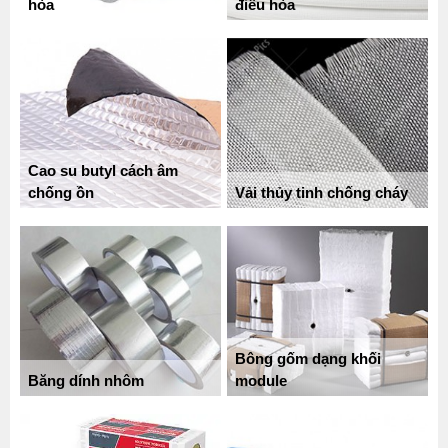
hòa
điều hòa
Cao su butyl cách âm
chống ồn
Vải thủy tinh chống cháy
Bông gốm dạng khối
Băng dính nhôm
module