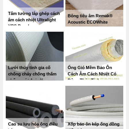
Tấm tường lắp ghép cách
Bông tiêu âm Remak®
âm cách nhiệt Ultralight
Acoustic ECOWhite
XPS Panel
Lưới thủy tinh gia cố
Ống Gió Mềm Bảo Ôn
chống cháy chống thấm
Cách Âm Cách Nhiệt Có
chống nứt Asia Kangnam
Bông Thủy Tinh
Cao su lưu hóa ống điều
Xốp bảo ôn kép ống đồng