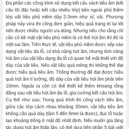
Đa phần các công trình sử dụng kết cấu vách tiêu âm (kết
cấu lõi đặc hoặc kết cấu nhiều lớp) bên ngoài phủ thêm
lớp vật liệu phủ mềm dày 2-3mm như nỉ, vải. Phương
pháp này vừa thi công đơn giản, hiệu quả trang trí lại tốt
nên được nhiều người ưa dùng. Nhưng nếu cho rằng chỉ
cần có bề mặt vật liệu phủ mềm là có thể hút âm thì đó là
một sai lầm. Trên thực tế, vật liệu phủ mềm được xếp vào
dạng vật liệu đa lỗ, có khả năng hút âm, nhưng tính năng
hút âm của vật liệu dạng đa lỗ có quan hệ mật thiết với độ
dày của vật liệu. Nếu vật liệu quá mỏng thì không thể đạt
được hiệu quả tiêu âm. Thông thường để đạt được hiệu
quả hút âm lí tưởng, độ dày của vật liệu hút âm phải trên
10mm. Ngoài ra còn có thể thiết kế thêm khoang rỗng
đằng sau vật liệu hút âm đa lỗ, gia cường kết cấu hút âm.
Cụ thể như sau: Trong quá trình thi công vách tiêu âm,
giữa các lớp cách nhau khoảng 30mm, vật liệu tiêu âm
không cần quá dày (tầm 5 đến 9mm là được), đục lỗ hoặc
tạo khoảng trống ở mật độ nhất định. Nếu muốn gia tăng
tác dụng hút âm thấp tần, có thể dựa trên phần 5 bài viết