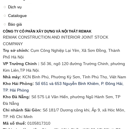
Dịch vụ
Catalogue
Báo giá
CÔNG TY CỔ PHẦN XÂY DỰNG VÀ NỘI THẤT REMAK
REMAK CONSTRUCTION AND INTERIOR JOINT STOCK
COMPANY
Trụ sở chính:
Cụm Công Nghiệp Lại Yên, Xã Sơn Đồng, Thành
Phố Hà Nội
VP Trường Chinh :
Số 36, ngõ 120 đường Trường Chinh, phường
Kim Liên,TP Hà Nội.
Nhà máy:
KCN Bình Phú, Phường Kỳ Sơn, Tỉnh Phú Thọ, Việt Nam
Kho Hải Phòng:
Số 651 và 653 Nguyễn Bỉnh Khiêm, P. Đông Hải,
TP. Hải Phòng
​Kho Đà Nẵng:
Số 575 Lê Văn Hiến, phường Ngũ Hành Sơn, TP
Đà Nẵng
Chi nhánh Sài Gòn:
Số 181/7 Dương công khi, Ấp 9, xã Hóc Môn,
TP. Hồ Chí Minh
Mã số thuế:
0105817310​