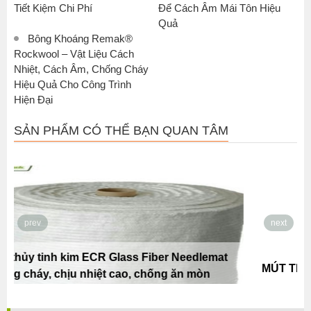
Tiết Kiệm Chi Phí
Để Cách Âm Mái Tôn Hiệu
Quả
Bông Khoáng Remak®
Rockwool – Vật Liệu Cách
Nhiệt, Cách Âm, Chống Cháy
Hiệu Quả Cho Công Trình
Hiện Đại
SẢN PHẨM CÓ THỂ BẠN QUAN TÂM
prev
next
t
MÚT TRỨNG CAO SU LƯU HOÁ REMAK