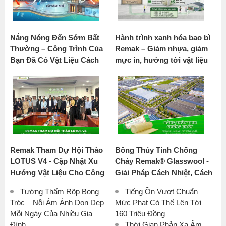
Nắng Nóng Đến Sớm Bất
Hành trình xanh hóa bao bì
Thường – Công Trình Của
Remak – Giảm nhựa, giảm
Bạn Đã Có Vật Liệu Cách
mực in, hướng tới vật liệu
Nhiệt Chưa?
bền vững
Remak Tham Dự Hội Thảo
Bông Thủy Tinh Chống
LOTUS V4 - Cập Nhật Xu
Cháy Remak® Glasswool -
Hướng Vật Liệu Cho Công
Giải Pháp Cách Nhiệt, Cách
Trình Xanh Tại Việt Nam
Âm Số 1 Cho Nhà Xưởng
Tường Thấm Rộp Bong
Tiếng Ồn Vượt Chuẩn –
Công Nghiệp
Tróc – Nỗi Ám Ảnh Dọn Dẹp
Mức Phạt Có Thể Lên Tới
Mỗi Ngày Của Nhiều Gia
160 Triệu Đồng
Đình
Thời Gian Phản Xạ Âm