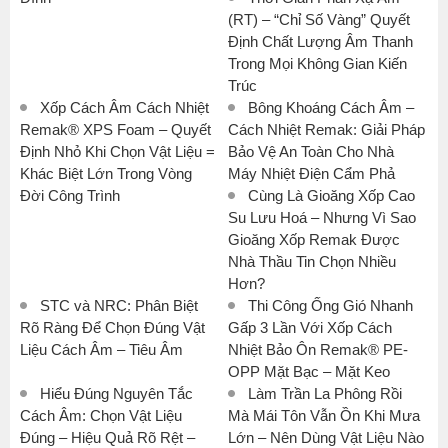
(RT) – “Chỉ Số Vàng” Quyết
Định Chất Lượng Âm Thanh
Trong Mọi Không Gian Kiến
Trúc
Xốp Cách Âm Cách Nhiệt
Bông Khoáng Cách Âm –
Remak® XPS Foam – Quyết
Cách Nhiệt Remak: Giải Pháp
Định Nhỏ Khi Chọn Vật Liệu =
Bảo Vệ An Toàn Cho Nhà
Khác Biệt Lớn Trong Vòng
Máy Nhiệt Điện Cẩm Phả
Đời Công Trình
Cùng Là Gioăng Xốp Cao
Su Lưu Hoá – Nhưng Vì Sao
Gioăng Xốp Remak Được
Nhà Thầu Tin Chọn Nhiều
Hơn?
STC và NRC: Phân Biệt
Thi Công Ống Gió Nhanh
Rõ Ràng Để Chọn Đúng Vật
Gấp 3 Lần Với Xốp Cách
Liệu Cách Âm – Tiêu Âm
Nhiệt Bảo Ôn Remak® PE-
OPP Mặt Bạc – Mặt Keo
Hiểu Đúng Nguyên Tắc
Làm Trần La Phông Rồi
Cách Âm: Chọn Vật Liệu
Mà Mái Tôn Vẫn Ồn Khi Mưa
Đúng – Hiệu Quả Rõ Rệt –
Lớn – Nên Dùng Vật Liệu Nào