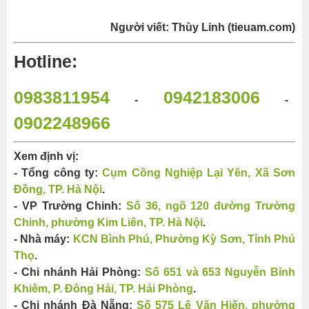
Người viết: Thùy Linh (tieuam.com)
Hotline:
0983811954
0942183006
-
-
0902248966
Xem định vị:
- Tổng công ty:
Cụm Công Nghiệp Lại Yên, Xã Sơn
Đồng, TP. Hà Nội
.
- VP Trường Chinh:
Số 36, ngõ 120 đường Trường
Chinh, phường Kim Liên, TP. Hà Nội
.
- Nhà máy:
KCN Bình Phú, Phường Kỳ Sơn, Tỉnh Phú
Thọ
.
- Chi nhánh Hải Phòng:
Số 651 và 653 Nguyễn Bỉnh
Khiêm, P. Đông Hải, TP. Hải Phòng
.
- Chi nhánh Đà Nẵng:
Số 575 Lê Văn Hiến, phường