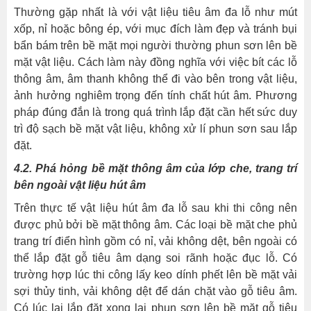
Thường gặp nhất là với vật liệu tiêu âm đa lỗ như mút
xốp, nỉ hoặc bông ép, với mục đích làm đẹp và tránh bụi
bẩn bám trên bề mặt mọi người thường phun sơn lên bề
mặt vật liệu. Cách làm này đồng nghĩa với việc bít các lỗ
thông âm, âm thanh không thể đi vào bên trong vật liệu,
ảnh hưởng nghiêm trọng đến tính chất hút âm. Phương
pháp đúng đắn là trong quá trình lắp đặt cần hết sức duy
trì độ sạch bề mặt vật liệu, không xử lí phun sơn sau lắp
đặt.
4.2. Phá hỏng bề mặt thông âm của lớp che, trang trí
bên ngoài vật liệu hút âm
Trên thực tế vật liệu hút âm đa lỗ sau khi thi công nên
được phủ bởi bề mặt thông âm. Các loại bề mặt che phủ
trang trí điển hình gồm có nỉ, vải không dệt, bên ngoài có
thể lắp đặt gỗ tiêu âm dạng soi rãnh hoặc đục lỗ. Có
trường hợp lúc thi công lấy keo dính phết lên bề mặt vải
sợi thủy tinh, vải không dệt để dán chặt vào gỗ tiêu âm.
Có lúc lại lắp đặt xong lại phun sơn lên bề mặt gỗ tiêu