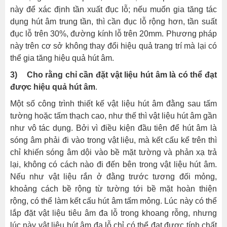
này để xác định tần xuất đục lỗ; nếu muốn gia tăng tác
dụng hút âm trung tần, thì cần đục lỗ rộng hơn, tần suất
đục lỗ trên 30%, đường kính lỗ trên 20mm. Phương pháp
này trên cơ sở không thay đổi hiệu quả trang trí mà lại có
thể gia tăng hiệu quả hút âm.
3) Cho rằng chỉ cần đặt vật liệu hút âm là có thể đạt
được hiệu quả hút âm
.
Một số công trình thiết kế vật liệu hút âm đằng sau tấm
tường hoặc tấm thạch cao, như thế thì vật liệu hút âm gần
như vô tác dụng. Bởi vì điều kiện đầu tiên để hút âm là
sóng âm phải đi vào trong vật liệu, mà kết cấu kể trên thì
chỉ khiến sóng âm dội vào bề mặt tường và phản xạ trả
lại, không có cách nào đi đến bên trong vật liệu hút âm.
Nếu như vật liệu rắn ở đằng trước tương đối mỏng,
khoảng cách bề rộng từ tường tới bề mặt hoàn thiện
rộng, có thể làm kết cấu hút âm tấm mỏng. Lúc này có thể
lắp đặt vật liệu tiêu âm đa lỗ trong khoang rỗng, nhưng
lúc này vật liệu hút âm đa lỗ chỉ có thể đạt được tính chất