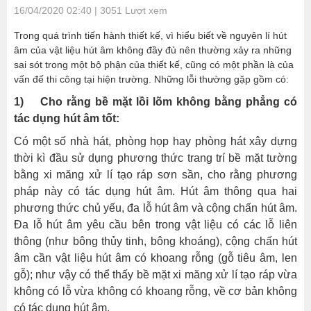
16/04/2020 02:40 | 3051 Lượt xem
Trong quá trình tiến hành thiết kế, vì hiểu biết về nguyên lí hút
âm của vật liệu hút âm không đầy đủ nên thường xảy ra những
sai sót trong một bộ phận của thiết kế, cũng có một phần là của
vấn đế thi công tại hiện trường. Những lỗi thường gặp gồm có:
1) Cho rằng bề mặt lồi lõm không bằng phẳng có
tác dụng hút âm tốt:
Có một số nhà hát, phòng họp hay phòng hát xây dựng
thời kì đầu sử dụng phương thức trang trí bề mặt tường
bằng xi măng xử lí tạo ráp sơn sần, cho rằng phương
pháp này có tác dụng hút âm. Hút âm thông qua hai
phương thức chủ yếu, đa lỗ hút âm và cộng chấn hút âm.
Đa lỗ hút âm yêu cầu bên trong vật liệu có các lỗ liên
thông (như bông thủy tinh, bông khoáng), cộng chấn hút
âm cần vật liệu hút âm có khoang rỗng (gỗ tiêu âm, len
gỗ); như vậy có thể thấy bề mặt xi măng xử lí tạo ráp vừa
không có lỗ vừa không có khoang rỗng, về cơ bản không
có tác dụng hút âm.