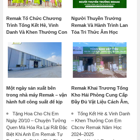
Remak Tổ Chức Chương
Người Thuyền Trưởng
Trình Tổng Kết Hè, Vinh
Remak Và Hành Trình Lan
Danh Và Khen Thưởng Con
Tỏa Tri Thức Âm Học
CBCNV Năm Học 2025 -
2026
Một ngày sản xuất bên
Remak Khai Trương Tổng
trong nhà máy Remak – vận
Kho Hải Phòng Cung Cấp
hành full công suất để kịp
Đầy Đủ Vật Liệu Cách Âm,
tiến độ cho khách hàng
Tiêu Âm, Cách Nhiệt, Chống
Tặng Hoa Cho Chị Em
Tổng Kết Hè & Vinh Danh
Cháy Chính Hãng - Giao
Ngày 20/10 – Chuyện Tưởng
– Khen Thưởng Con Em
Nhanh, Tư Vấn Chuyên
Quen Mà Hóa Ra Lại Rất Đặc
Cbcnv Remak Năm Học
Nghiệp.
Biệt Khi Anh Em Remak Tự
2024–2025