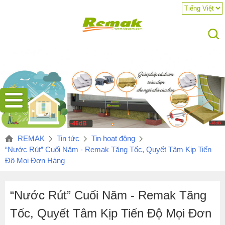
Remak
đặt
REMAK
Tin tức
Tin hoạt động
mục
“Nước Rút” Cuối Năm - Remak Tăng Tốc, Quyết Tâm Kịp Tiến
tiêu
Độ Mọi Đơn Hàng
rõ
ràng
và
“Nước Rút” Cuối Năm - Remak Tăng
quyết
Tốc, Quyết Tâm Kịp Tiến Độ Mọi Đơn
tâm
hoàn