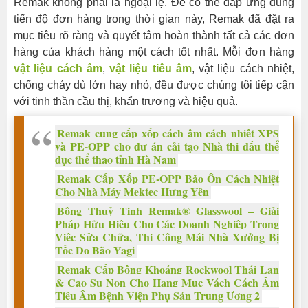
Remak không phải là ngoại lệ. Để có thể đáp ứng đúng
giúp
tiến độ đơn hàng trong thời gian này, Remak đã đặt ra
tiết
mục tiêu rõ ràng và quyết tâm hoàn thành tất cả các đơn
kiệm
hàng của khách hàng một cách tốt nhất. Mỗi đơn hàng
thời
vật liệu cách âm
,
vật liệu tiêu âm
, vật liệu cách nhiệt,
gian
chống cháy dù lớn hay nhỏ, đều được chúng tôi tiếp cận
mà
với tinh thần cầu thị, khẩn trương và hiệu quả.
còn
giảm
Remak cung cấp xốp cách âm cách nhiệt XPS
thiểu
và PE-OPP cho dự án cải tạo Nhà thi đấu thể
rủi
dục thể thao tỉnh Hà Nam
ro
Remak Cấp Xốp PE-OPP Bảo Ôn Cách Nhiệt
trong
Cho Nhà Máy Mektec Hưng Yên
quá
Bông Thuỷ Tinh Remak® Glasswool – Giải
trình
Pháp Hữu Hiệu Cho Các Doanh Nghiệp Trong
Việc Sửa Chữa, Thi Công Mái Nhà Xưởng Bị
cung
Tốc Do Bão Yagi
ứng.
Remak Cấp Bông Khoáng Rockwool Thái Lan
Sử
& Cao Su Non Cho Hạng Mục Vách Cách Âm
dụng
Tiêu Âm Bệnh Viện Phụ Sản Trung Ương 2