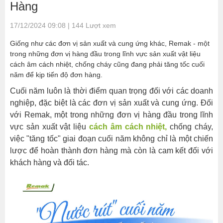
Hàng
thành
17/12/2024 09:08 | 144 Lượt xem
Tăng
cường
Giống như các đơn vị sản xuất và cung ứng khác, Remak - một
sản
trong những đơn vị hàng đầu trong lĩnh vực sản xuất vật liệu
xuất
cách âm cách nhiệt, chống cháy cũng đang phải tăng tốc cuối
và
năm để kịp tiến độ đơn hàng.
quản
Cuối năm luôn là thời điểm quan trọng đối với các doanh
lý
nghiệp, đặc biệt là các đơn vị sản xuất và cung ứng. Đối
kho
với Remak, một trong những đơn vị hàng đầu trong lĩnh
hàng
vực sản xuất vật liệu
cách âm
cách nhiệt,
chống cháy,
việc "tăng tốc" giai đoạn cuối năm không chỉ là một chiến
Để
lược để hoàn thành đơn hàng mà còn là cam kết đối với
đảm
khách hàng và đối tác.
bảo
tiến
độ
đơn
hàng
cuối