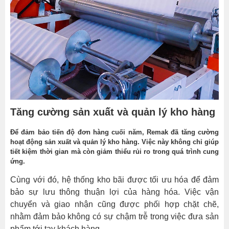
Liên
tục
cập
nhật
và
tối
ưu
hóa
Tăng cường sản xuất và quản lý kho hàng
quy
trình
Để đảm bảo tiến độ đơn hàng cuối năm, Remak đã tăng cường
làm
hoạt động sản xuất và quản lý kho hàng. Việc này không chỉ giúp
việc
tiết kiệm thời gian mà còn giảm thiểu rủi ro trong quá trình cung
ứng.
Tăng
cường
Cùng với đó, hệ thống kho bãi được tối ưu hóa để đảm
liên
bảo sự lưu thông thuận lợi của hàng hóa. Việc vận
lạc
chuyển và giao nhận cũng được phối hợp chặt chẽ,
và
nhằm đảm bảo không có sự chậm trễ trong việc đưa sản
hợp
phẩm tới tay khách hàng.