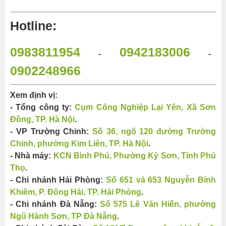
Hotline:
0983811954
0942183006
-
-
0902248966
Xem định vị:
- Tổng công ty:
Cụm Công Nghiệp Lại Yên, Xã Sơn
Đồng, TP. Hà Nội
.
- VP Trường Chinh:
Số 36, ngõ 120 đường Trường
Chinh, phường Kim Liên, TP. Hà Nội
.
- Nhà máy:
KCN Bình Phú, Phường Kỳ Sơn, Tỉnh Phú
Thọ
.
- Chi nhánh Hải Phòng:
Số 651 và 653 Nguyễn Bỉnh
Khiêm, P. Đông Hải, TP. Hải Phòng
.
- Chi nhánh Đà Nẵng:
Số 575 Lê Văn Hiến, phường
Ngũ Hành Sơn, TP Đà Nẵng
.