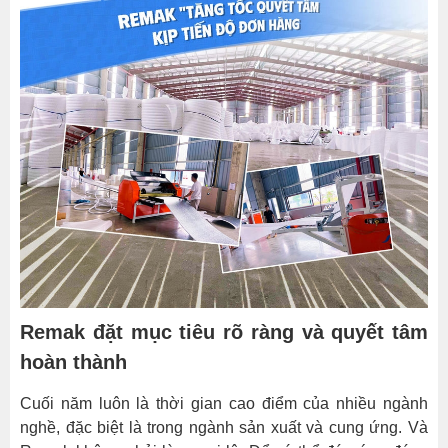
năm,
Remak
đã
tăng
cường
hoạt
động
sản
xuất
và
quản
lý
kho
Remak đặt mục tiêu rõ ràng và quyết tâm
hàng.
hoàn thành
Việc
này
Cuối năm luôn là thời gian cao điểm của nhiều ngành
không
nghề, đặc biệt là trong ngành sản xuất và cung ứng. Và
chỉ