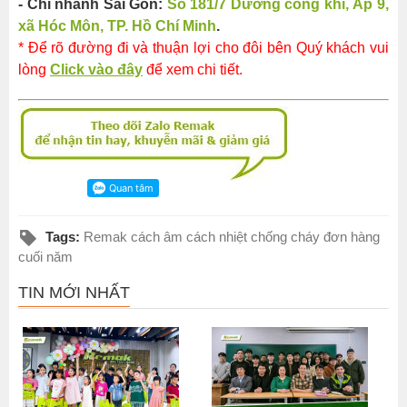
- Chi nhánh Sài Gòn:
Số 181/7 Dương công khi, Ấp 9,
xã Hóc Môn, TP. Hồ Chí Minh
.
* Để rõ đường đi và thuận lợi cho đôi bên Quý khách vui
lòng
Click vào đây
để xem chi tiết.
Tags:
Remak cách âm cách nhiệt chống cháy đơn hàng
cuối năm
TIN MỚI NHẤT