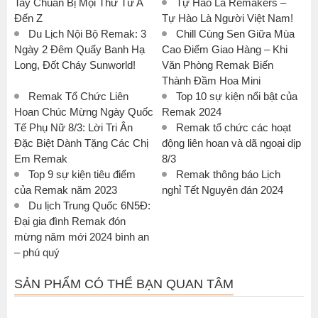
Tay Chuẩn Bị Mọi Thứ Từ A
Tự Hào Là Remakers –
Đến Z
Tự Hào Là Người Việt Nam!
Du Lịch Nội Bộ Remak: 3
Chill Cùng Sen Giữa Mùa
Ngày 2 Đêm Quẩy Banh Hạ
Cao Điểm Giao Hàng – Khi
Long, Đốt Cháy Sunworld!
Văn Phòng Remak Biến
Thành Đầm Hoa Mini
Remak Tổ Chức Liên
Top 10 sự kiện nổi bật của
Hoan Chúc Mừng Ngày Quốc
Remak 2024
Tế Phụ Nữ 8/3: Lời Tri Ân
Remak tổ chức các hoạt
Đặc Biệt Dành Tặng Các Chị
động liên hoan và dã ngoại dịp
Em Remak
8/3
Top 9 sự kiện tiêu điểm
Remak thông báo Lịch
của Remak năm 2023
nghỉ Tết Nguyên đán 2024
Du lịch Trung Quốc 6N5Đ:
Đại gia đình Remak đón
mừng năm mới 2024 bình an
– phú quý
SẢN PHẨM CÓ THỂ BẠN QUAN TÂM