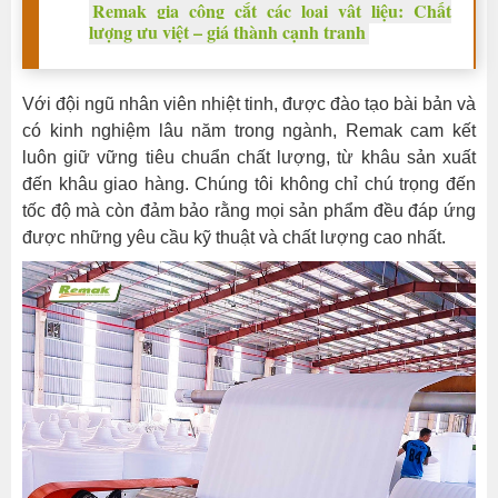
công
Remak gia công cắt các loại vật liệu: Chất
nghệ
lượng ưu việt – giá thành cạnh tranh
mới
trong
Với đội ngũ nhân viên nhiệt tinh, được đào tạo bài bản và
quản
có kinh nghiệm lâu năm trong ngành, Remak cam kết
lý
luôn giữ vững tiêu chuẩn chất lượng, từ khâu sản xuất
tiến
đến khâu giao hàng. Chúng tôi không chỉ chú trọng đến
độ
tốc độ mà còn đảm bảo rằng mọi sản phẩm đều đáp ứng
Đảm
được những yêu cầu kỹ thuật và chất lượng cao nhất.
bảo
đội
ngũ
nhân
sự
tinh
gọn
và
linh
hoạt