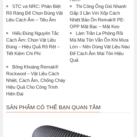
STC và NRC: Phân Biệt
Thi Công Ống Gió Nhanh
Rõ Ràng Để Chọn Đúng Vật
Gấp 3 Lần Với Xốp Cách
Liệu Cách Âm – Tiêu Âm
Nhiệt Bảo Ôn Remak® PE-
OPP Mặt Bạc – Mặt Keo
Hiểu Đúng Nguyên Tắc
Làm Trần La Phông Rồi
Cách Âm: Chọn Vật Liệu
Mà Mái Tôn Vẫn Ồn Khi Mưa
Đúng – Hiệu Quả Rõ Rệt –
Lớn – Nên Dùng Vật Liệu Nào
Tiết Kiệm Chi Phí
Để Cách Âm Mái Tôn Hiệu
Quả
Bông Khoáng Remak®
Rockwool – Vật Liệu Cách
Nhiệt, Cách Âm, Chống Cháy
Hiệu Quả Cho Công Trình
Hiện Đại
SẢN PHẨM CÓ THỂ BẠN QUAN TÂM