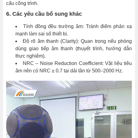
cấu công trình.
độ
tiếng
6. Các yêu cầu bổ sung khác
ồn
nền
Tính đồng đều trường âm: Tránh điểm phản xạ
vượt
mạnh làm sai số thiết bị.
ngưỡng
Độ rõ âm thanh (Clarity): Quan trọng nếu phòng
cho
dùng giao tiếp âm thanh (thuyết trình, hướng dẫn
phép
thực nghiệm).
NRC – Noise Reduction Coefficient: Vật liệu tiêu
3.
âm nên có NRC ≥ 0.7 tại dải tần từ 500–2000 Hz.
Vật
liệu
xây
dựng
không
đạt
chuẩn
cách
âm