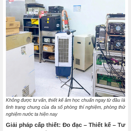
Khảo
sát
âm
học
chính
xác
Thiết
kế
môi
trường
âm
học
chuẩn
Không được tư vấn, thiết kế âm học chuẩn ngay từ đầu là
cho
tình trạng chung của đa số phòng thí nghiệm, phòng thử
phòng
nghiệm nước ta hiện nay
thí
nghiệm
Giải pháp cấp thiết: Đo đạc – Thiết kế – Tư