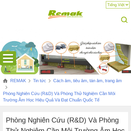
Tiêu
chuẩn
REMAK
Tin tức
Cách âm, tiêu âm, tán âm, trang âm
âm
học
Phòng Nghiên Cứu (R&D) Và Phòng Thử Nghiệm Cần Môi
cho
Trường Âm Học Hiệu Quả Và Đạt Chuẩn Quốc Tế
phòng
nghiên
cứu
Phòng Nghiên Cứu (R&D) Và Phòng
và
Thử Nghiệm Cần Môi Trường Âm Học
phòng