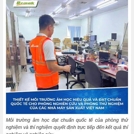
(Background
Noise
Level)
2.
Thời
gian
vang
âm
(Reverberation
Time
–
RT60)
3.
Cách
âm
giữa
Môi trường âm học đạt chuẩn quốc tế của phòng thử
các
nghiệm và thí nghiệm quyết định trực tiếp đến kết quả thí
phòng