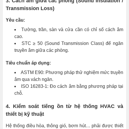
3. Cách âm giữa các phòng (Sound Insulation /
khác
Transmission Loss)
Thực
Yêu cầu:
trạng
môi
Tường, trần, sàn và cửa cần có chỉ số cách âm
trường
cao.
âm
STC ≥ 50 (Sound Transmission Class) để ngăn
học
truyền âm giữa các phòng.
trong
phòng
Tiêu chuẩn áp dụng:
nghiên
ASTM E90: Phương pháp thử nghiệm mức truyền
cứu
âm qua vách ngăn.
và
ISO 16283-1: Đo cách âm bằng phương pháp tại
phòng
chỗ.
thí
nghiệm
4. Kiểm soát tiếng ồn từ hệ thống HVAC và
tại
thiết bị kỹ thuật
Việt
Nam
Hệ thống điều hòa, thông gió, bơm hút… phải được thiết