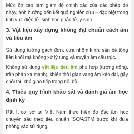
–
Mức ồn cao làm giảm độ chính xác của các phép đo
Tư
nhạy, ảnh hưởng đến kết quả nghiên cứu – đặc biệt trong
vấn
lĩnh vực điện tử, sinh học phân tử, y sinh.
đúng
chuẩn
3. Vật liệu xây dựng không đạt chuẩn cách âm
và tiêu âm
DASM
–
Sử dụng tường gạch đơn, cửa nhôm kính, sàn bê tông
Đơn
liền khối mà không xử lý rung và truyền âm cấu trúc.
vị
Không sử dụng
vật liệu tiêu âm
phù hợp (tường trống,
hàng
trần phản xạ mạnh), khiến thời gian vang âm kéo dài, gây
đầu
chói tai, khó giao tiếp trong nội bộ.
cung
cấp
4. Thiếu quy trình khảo sát và đánh giá âm học
dịch
định kỳ
vụ
khảo
Rất ít cơ sở tại Việt Nam thực hiện đo đạc âm học
sát
chuyên sâu theo tiêu chuẩn ISO/ASTM trước khi đưa
âm
phòng vào sử dụng.
học