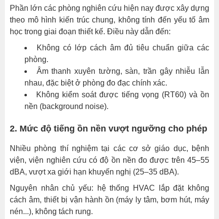
sai
Phần lớn các phòng nghiên cứu hiện nay được xây dựng
khái
theo mô hình kiến trúc chung, không tính đến yếu tố âm
niệm
học trong giai đoạn thiết kế. Điều này dẫn đến:
về
Không có lớp cách âm đủ tiêu chuẩn giữa các
cách
phòng.
âm
Âm thanh xuyên tường, sàn, trần gây nhiễu lẫn
và
nhau, đặc biệt ở phòng đo đạc chính xác.
tiêu
Không kiểm soát được tiếng vọng (RT60) và ồn
âm
nền (background noise).
Giải
pháp
2. Mức độ tiếng ồn nền vượt ngưỡng cho phép
cấp
Nhiều phòng thí nghiệm tại các cơ sở giáo dục, bệnh
thiết:
viện, viện nghiên cứu có độ ồn nền đo được trên 45–55
Đo
dBA, vượt xa giới hạn khuyến nghị (25–35 dBA).
đạc
–
Nguyên nhân chủ yếu: hệ thống HVAC lắp đặt không
Thiết
cách âm, thiết bị vận hành ồn (máy ly tâm, bơm hút, máy
kế
nén...), không tách rung.