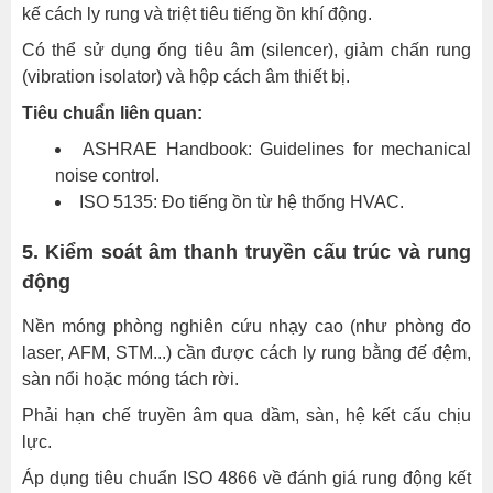
như
kế cách ly rung và triệt tiêu tiếng ồn khí động.
thế
Có thể sử dụng ống tiêu âm (silencer), giảm chấn rung
nào?
(vibration isolator) và hộp cách âm thiết bị.
1.
Tiêu chuẩn liên quan:
Thiếu
ASHRAE Handbook: Guidelines for mechanical
tiêu
noise control.
chuẩn
ISO 5135: Đo tiếng ồn từ hệ thống HVAC.
thiết
kế
5. Kiểm soát âm thanh truyền cấu trúc và rung
âm
động
học
chuyên
Nền móng phòng nghiên cứu nhạy cao (như phòng đo
biệt
laser, AFM, STM...) cần được cách ly rung bằng đế đệm,
ngay
sàn nổi hoặc móng tách rời.
từ
đầu
Phải hạn chế truyền âm qua dầm, sàn, hệ kết cấu chịu
lực.
2.
Áp dụng tiêu chuẩn ISO 4866 về đánh giá rung động kết
Mức