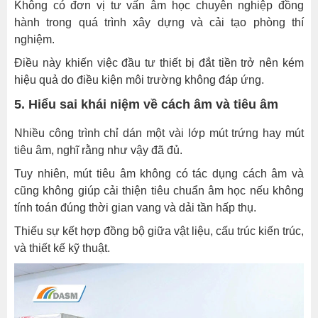
Không có đơn vị tư vấn âm học chuyên nghiệp đồng
và
hành trong quá trình xây dựng và cải tạo phòng thí
thiết
nghiệm.
kế
Điều này khiến việc đầu tư thiết bị đắt tiền trở nên kém
âm
hiệu quả do điều kiện môi trường không đáp ứng.
học
chuẩn
5. Hiểu sai khái niệm về cách âm và tiêu âm
Dịch
Nhiều công trình chỉ dán một vài lớp mút trứng hay mút
vụ
tiêu âm, nghĩ rằng như vậy đã đủ.
khảo
sát
Tuy nhiên, mút tiêu âm không có tác dụng cách âm và
âm
cũng không giúp cải thiện tiêu chuẩn âm học nếu không
học
tính toán đúng thời gian vang và dải tần hấp thụ.
và
Thiếu sự kết hợp đồng bộ giữa vật liệu, cấu trúc kiến trúc,
thiết
và thiết kế kỹ thuật.
kế
chuẩn
từ
DASM