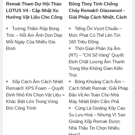
Remak Tham Dự Hội Thảo
Bông Thủy Tinh Chống
LOTUS V4 - Cập Nhật Xu
Cháy Remak® Glasswool -
Hướng Vật Liệu Cho Công
Giải Pháp Cách Nhiệt, Cách
Trình Xanh Tại Việt Nam
Âm Số 1 Cho Nhà Xưởng
Tường Thấm Rộp Bong
Tiếng Ồn Vượt Chuẩn –
Công Nghiệp
Tróc – Nỗi Ám Ảnh Dọn Dẹp
Mức Phạt Có Thể Lên Tới
Mỗi Ngày Của Nhiều Gia
160 Triệu Đồng
Đình
Thời Gian Phản Xạ Âm
(RT) – “Chỉ Số Vàng” Quyết
Định Chất Lượng Âm Thanh
Trong Mọi Không Gian Kiến
Trúc
Xốp Cách Âm Cách Nhiệt
Bông Khoáng Cách Âm –
Remak® XPS Foam – Quyết
Cách Nhiệt Remak: Giải Pháp
Định Nhỏ Khi Chọn Vật Liệu =
Bảo Vệ An Toàn Cho Nhà
Khác Biệt Lớn Trong Vòng
Máy Nhiệt Điện Cẩm Phả
Đời Công Trình
Cùng Là Gioăng Xốp Cao
Su Lưu Hoá – Nhưng Vì Sao
Gioăng Xốp Remak Được
Nhà Thầu Tin Chọn Nhiều
Hơn?