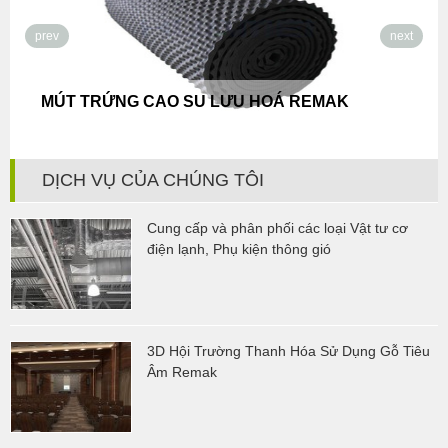
prev
next
Bông Đ
ÚT TRỨNG CAO SU LƯU HOÁ REMAK
Âm, Cá
Công T
DỊCH VỤ CỦA CHÚNG TÔI
Cung cấp và phân phối các loại Vật tư cơ
điện lạnh, Phụ kiện thông gió
3D Hội Trường Thanh Hóa Sử Dụng Gỗ Tiêu
Âm Remak