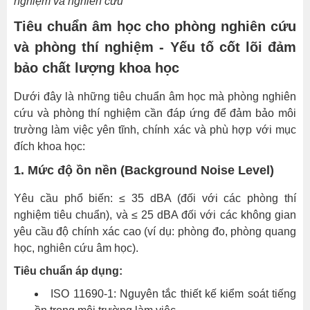
nghiệm và nghiên cứu
(Sound
Tiêu chuẩn âm học cho phòng nghiên cứu
Insulation
/
và phòng thí nghiệm - Yếu tố cốt lõi đảm
Transmission
bảo chất lượng khoa học
Loss)
Dưới đây là những tiêu chuẩn âm học mà phòng nghiên
4.
cứu và phòng thí nghiệm cần đáp ứng để đảm bảo môi
Kiểm
trường làm việc yên tĩnh, chính xác và phù hợp với mục
soát
đích khoa học:
tiếng
ồn
1. Mức độ ồn nền (Background Noise Level)
từ
Yêu cầu phổ biến: ≤ 35 dBA (đối với các phòng thí
hệ
nghiệm tiêu chuẩn), và ≤ 25 dBA đối với các không gian
thống
yêu cầu độ chính xác cao (ví dụ: phòng đo, phòng quang
HVAC
học, nghiên cứu âm học).
và
thiết
Tiêu chuẩn áp dụng:
bị
ISO 11690-1: Nguyên tắc thiết kế kiểm soát tiếng
kỹ