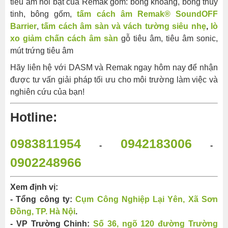
tiêu âm nổi bật của Remak gồm: bông khoáng, bông thuỷ
tinh, bông gốm,
tấm cách âm Remak® SoundOFF
Barrier
,
tấm cách âm sàn và vách tường siêu nhẹ
,
lò
xo giảm chấn cách âm sàn
gỗ tiêu âm, tiêu âm sonic,
mút trứng tiêu âm
Hãy liên hệ với DASM và Remak ngay hôm nay để nhận
được tư vấn giải pháp tối ưu cho môi trường làm việc và
nghiên cứu của bạn!
Hotline:
0983811954
0942183006
-
-
0902248966
Xem định vị:
- Tổng công ty:
Cụm Công Nghiệp Lại Yên, Xã Sơn
Đồng, TP. Hà Nội
.
- VP Trường Chinh:
Số 36, ngõ 120 đường Trường