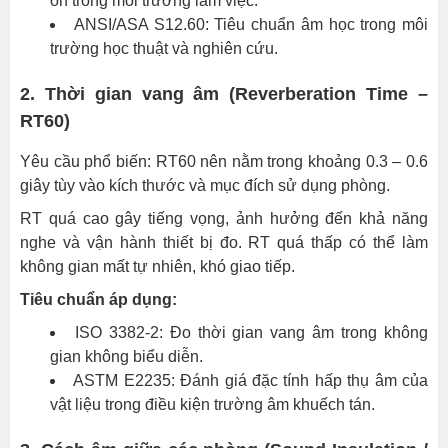
ồn trong môi trường làm việc.
thuật
ANSI/ASA S12.60: Tiêu chuẩn âm học trong môi
5.
trường học thuật và nghiên cứu.
Kiểm
soát
2. Thời gian vang âm (Reverberation Time –
âm
RT60)
thanh
Yêu cầu phổ biến: RT60 nên nằm trong khoảng 0.3 – 0.6
truyền
giây tùy vào kích thước và mục đích sử dụng phòng.
cấu
trúc
RT quá cao gây tiếng vọng, ảnh hưởng đến khả năng
và
nghe và vận hành thiết bị đo. RT quá thấp có thể làm
rung
không gian mất tự nhiên, khó giao tiếp.
động
Tiêu chuẩn áp dụng:
6.
ISO 3382-2: Đo thời gian vang âm trong không
Các
gian không biểu diễn.
yêu
ASTM E2235: Đánh giá đặc tính hấp thụ âm của
cầu
vật liệu trong điều kiện trường âm khuếch tán.
bổ
sung