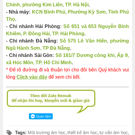
Chinh, phường Kim Liên, TP. Hà Nội
.
- Nhà máy:
KCN Bình Phú, Phường Kỳ Sơn, Tỉnh Phú
Thọ
.
- Chi nhánh Hải Phòng:
Số 651 và 653 Nguyễn Bỉnh
Khiêm, P. Đông Hải, TP. Hải Phòng
.
- Chi nhánh Đà Nẵng:
Số 575 Lê Văn Hiến, phường
Ngũ Hành Sơn, TP Đà Nẵng
.
- Chi nhánh Sài Gòn:
Số 181/7 Dương công khi, Ấp 9,
xã Hóc Môn, TP. Hồ Chí Minh
.
* Để rõ đường đi và thuận lợi cho đôi bên Quý khách vui
lòng
Click vào đây
để xem chi tiết.
Tags:
Môi trường âm học
thiết kế âm học
tư vấn âm học
,
,
,