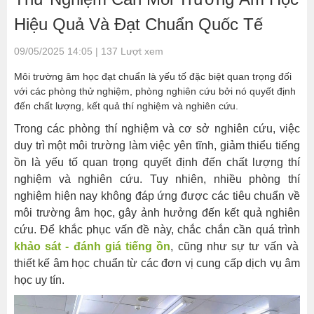
thí
Hiệu Quả Và Đạt Chuẩn Quốc Tế
nghiệm
-
09/05/2025 14:05 | 137 Lượt xem
Yếu
Môi trường âm học đạt chuẩn là yếu tố đặc biệt quan trọng đối
tố
với các phòng thử nghiệm, phòng nghiên cứu bởi nó quyết định
cốt
đến chất lượng, kết quả thí nghiệm và nghiên cứu.
lõi
Trong các phòng thí nghiệm và cơ sở nghiên cứu, việc
đảm
duy trì một môi trường làm việc yên tĩnh, giảm thiểu tiếng
bảo
ồn là yếu tố quan trọng quyết định đến chất lượng thí
chất
nghiệm và nghiên cứu. Tuy nhiên, nhiều phòng thí
lượng
nghiệm hiện nay không đáp ứng được các tiêu chuẩn về
khoa
môi trường âm học, gây ảnh hưởng đến kết quả nghiên
học
cứu. Để khắc phục vấn đề này, chắc chắn cần quá trình
1.
khảo sát - đánh giá tiếng ồn
, cũng như sự tư vấn và
Mức
thiết kế âm học chuẩn từ các đơn vị cung cấp dịch vụ âm
độ
học uy tín.
ồn
nền