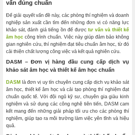
Cải
vấn đúng chuẩn
tạo
phòng
Để giải quyết vấn đề này, các phòng thí nghiệm và doanh
thí
nghiệp sản xuất cần tìm đến những đơn vị có năng lực
nghiệm
khảo sát, đánh giá tiếng ồn để được
tư vấn và thiết kế
đạt
âm học
công trình chuẩn. Việc này giúp đảm bảo không
chuẩn
gian nghiên cứu, thí nghiệm đạt tiêu chuẩn âm học, từ đó
cải thiện chất lượng công việc và kết quả nghiên cứu.
Vì
sao
DASM – Đơn vị hàng đầu cung cấp dịch vụ
nên
khảo sát âm học và thiết kế âm học chuẩn
chọn
DASM
là đơn vị uy tín chuyên cung cấp dịch vụ khảo sát
DASM?
âm học, thiết kế âm học và cải tạo phòng thí nghiệm đạt
Hotline:
chuẩn quốc tế. Với đội ngũ kỹ sư, chuyên gia giàu kinh
nghiệm và sử dụng các công nghệ tiên tiến, DASM cam
kết mang đến những giải pháp tối ưu cho các phòng thí
nghiệm, giúp tạo ra môi trường làm việc yên tĩnh và hiệu
quả.