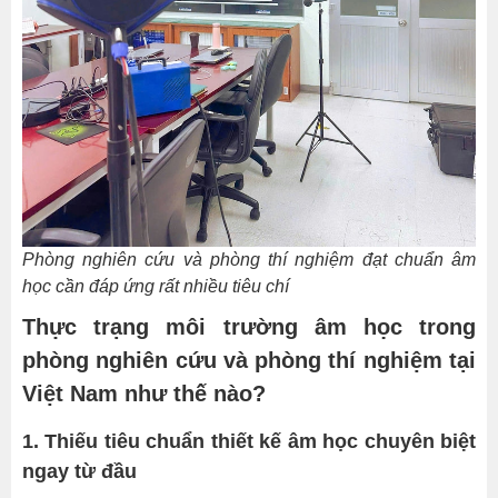
và
tiêu
âm
4.
Thiếu
quy
trình
khảo
sát
và
Phòng nghiên cứu và phòng thí nghiệm đạt chuẩn âm
đánh
học cần đáp ứng rất nhiều tiêu chí
giá
Thực trạng môi trường âm học trong
âm
phòng nghiên cứu và phòng thí nghiệm tại
học
định
Việt Nam như thế nào?
kỳ
1. Thiếu tiêu chuẩn thiết kế âm học chuyên biệt
5.
ngay từ đầu
Hiểu